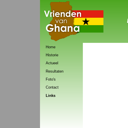
Vrienden van Ghana
Navigatie
Home
overslaan
Historie
Actueel
Resultaten
Foto's
Contact
Links