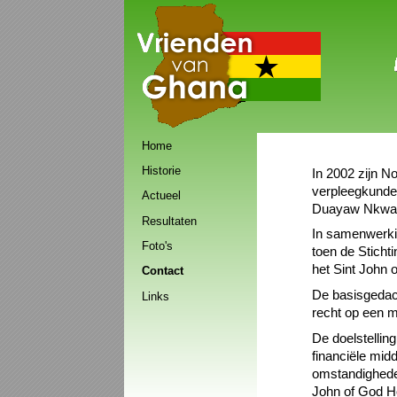
Vrienden van Ghana
Navigatie
Home
overslaan
Historie
In 2002 zijn N
verpleegkunde
Actueel
Duayaw Nkwan
Resultaten
In samenwerki
Foto's
toen de Stich
het Sint John 
Contact
De basisgedach
Links
recht op een 
De doelstellin
financiële mid
omstandighed
John of God Ho